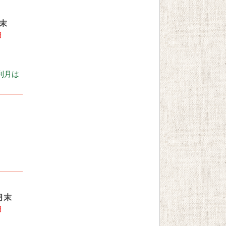
末
円
利月は
月末
円