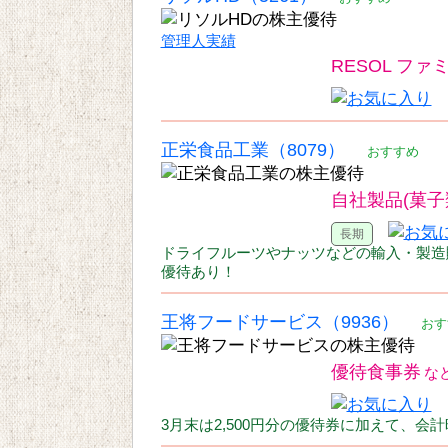
管理人実績
RESOL ファ
正栄食品工業（8079）
おすすめ
自社製品(菓子
ドライフルーツやナッツなどの輸入・製造販
優待あり！
王将フードサービス（9936）
おす
優待食事券
3月末は2,500円分の優待券に加えて、