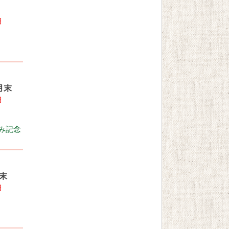
円
月末
円
み記念
末
円