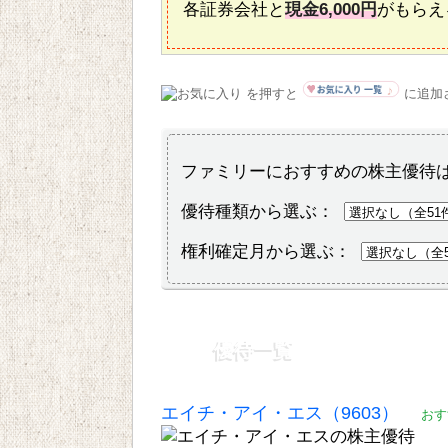
各証券会社と
現金6,000円
がもらえ
を押すと
に追加
ファミリーにおすすめの株主優待
優待種類から選ぶ：
権利確定月から選ぶ：
優待一覧
エイチ・アイ・エス（9603）
おす