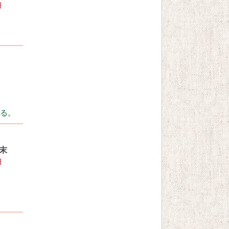
円
る。
末
円