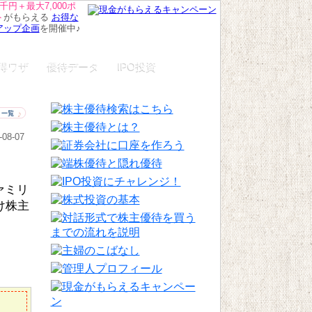
千円＋最大7,000ポ
ト
がもらえる
お得な
アップ企画
を開催中♪
得ワザ
優待データ
IPO投資
-08-07