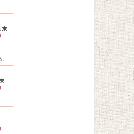
月末
円
る。
末
円
円