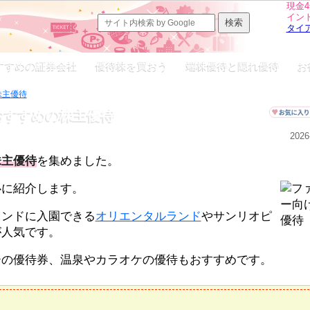
現金4
イン
タイ
すすめの証券会社
優待株を買おう
端株優待と隠れ優待
お
株主優待
おすすめの株主優待
2026
株主優待
を集めました。
心に紹介します。
ランドに入園できる
オリエンタルランド
やサンリオピ
が人気です。
ーの優待券、温泉やカラオケの優待もおすすめです。