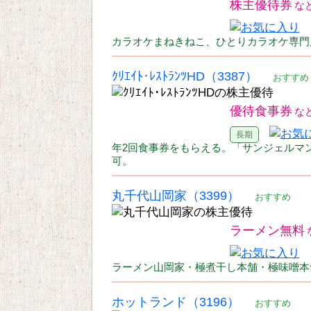
株主優待券
カラオケまねきねこ、ひとりカラオケ専門
ｸﾘｴｲﾄ･ﾚｽﾄﾗﾝﾂHD（3387）
おすすめ
優待食事券
年2回食事券をもらえる。「サンジェルマ
可。
丸千代山岡家（3399）
おすすめ
ラーメン無料
ラーメン山岡家・極煮干し本舗・極味噌本
ホットランド（3196）
おすすめ