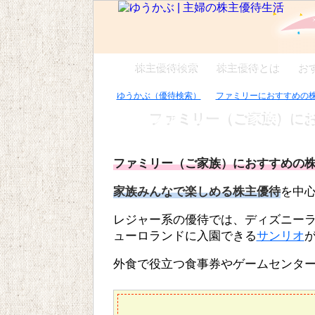
株主優待検索
株主優待とは
お
ゆうかぶ（優待検索）
ファミリーにおすすめの
ファミリー（ご家族）に
ファミリー（ご家族）におすすめの
家族みんなで楽しめる株主優待
を中
レジャー系の優待では、ディズニー
ューロランドに入園できる
サンリオ
外食で役立つ食事券やゲームセンタ