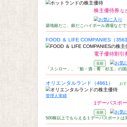
株主優待券
築地銀だこ、銀だこハイボール酒場などで
FOOD ＆ LIFE COMPANIES（356
電子優待割引
「スシロー」、「鮨・酒・肴 杉玉」の国
オリエンタルランド（4661）
おす
管理人実績
1デーパスポ
500株以上でもらえる１デーパスポートは3