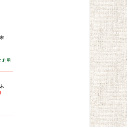
末
で利用
末
円