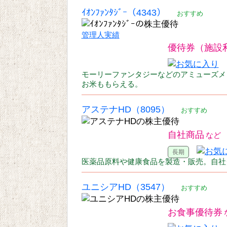
ｲｵﾝﾌｧﾝﾀｼﾞｰ（4343）
おすすめ
管理人実績
優待券（施設
モーリーファンタジーなどのアミューズメ
お米ももらえる。
アステナHD（8095）
おすすめ
自社商品
医薬品原料や健康食品を製造・販売。自社
ユニシアHD（3547）
おすすめ
お食事優待券