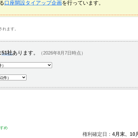
る
口座開設タイアップ企画
を行っています。
されます。
は
51社
あります。
（2026年8月7日時点）
すめ
権利確定日：
4月末、10