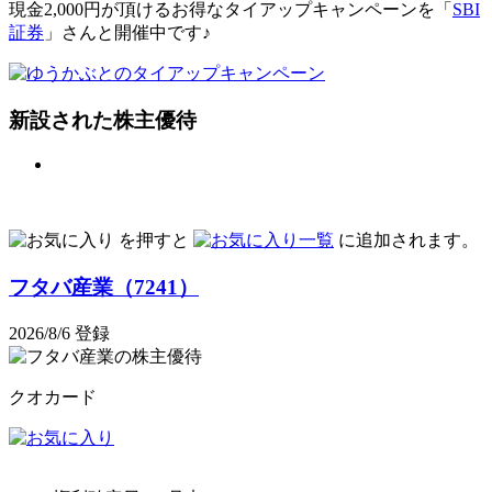
現金2,000円が頂けるお得なタイアップキャンペーン
を「
SBI
証券
」さんと開催中です♪
新設された株主優待
を押すと
に追加されます。
フタバ産業（7241）
2026/8/6 登録
クオカード