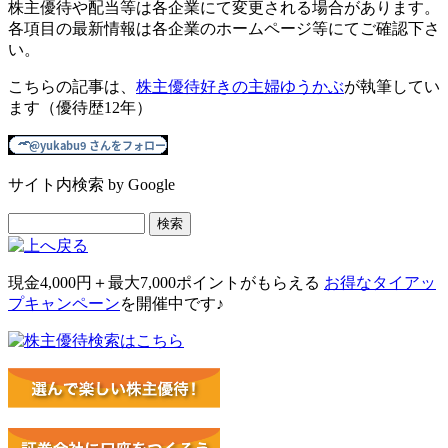
株主優待や配当等は各企業にて変更される場合があります。
各項目の最新情報は各企業のホームページ等にてご確認下さ
い。
こちらの記事は、
株主優待好きの主婦ゆうかぶ
が執筆してい
ます（優待歴12年）
サイト内検索 by Google
現金4,000円＋最大7,000ポイント
がもらえる
お得なタイアッ
プキャンペーン
を開催中です♪