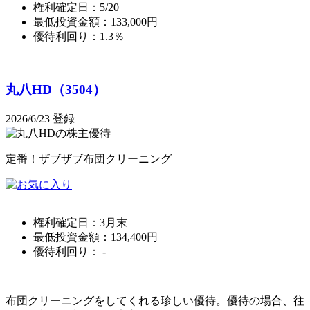
権利確定日：
5/20
最低投資金額：
133,000
円
優待利回り：
1.3％
丸八HD（3504）
2026/6/23 登録
定番！ザブザブ布団クリーニング
権利確定日：
3月末
最低投資金額：
134,400
円
優待利回り：
-
布団クリーニングをしてくれる珍しい優待。優待の場合、往