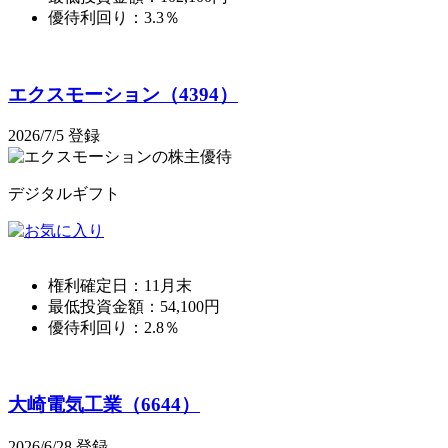
優待利回り：
3.3％
エクスモーション（4394）
2026/7/5 登録
デジタルギフト
権利確定日：
11月末
最低投資金額：
54,100
円
優待利回り：
2.8％
大崎電気工業（6644）
2026/6/28 登録