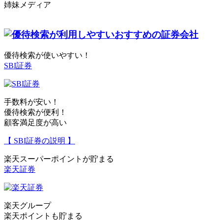
姉妹メディア
優待検索が使いやすい！
SBI証券
手数料が安い！
優待検索が便利！
顧客満足度が高い
【 SBI証券の説明 】
楽天スーパーポイントが貯まる
楽天証券
楽天グループ
楽天ポイントも貯まる