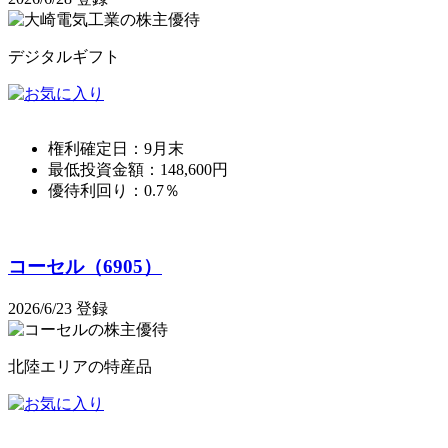
デジタルギフト
権利確定日：
9月末
最低投資金額：
148,600
円
優待利回り：
0.7％
コーセル（6905）
2026/6/23 登録
北陸エリアの特産品