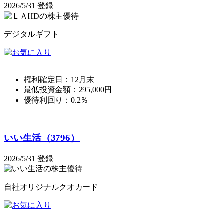
2026/5/31 登録
デジタルギフト
権利確定日：
12月末
最低投資金額：
295,000
円
優待利回り：
0.2％
いい生活（3796）
2026/5/31 登録
自社オリジナルクオカード