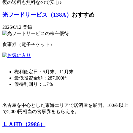
復の送料も無料なので安心♪
光フードサービス（138A）
おすすめ
2026/6/12 登録
食事券（電子チケット）
権利確定日：
5月末、11月末
最低投資金額：
287,000
円
優待利回り：
1.7％
名古屋を中心とした東海エリアで居酒屋を展開。100株以上
で5,000円相当の食事券をもらえる。
ＬＡHD（2986）