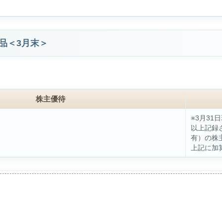
品＜3月末＞
株主優待
※3月3
以上記録
有）の株主
上記に加