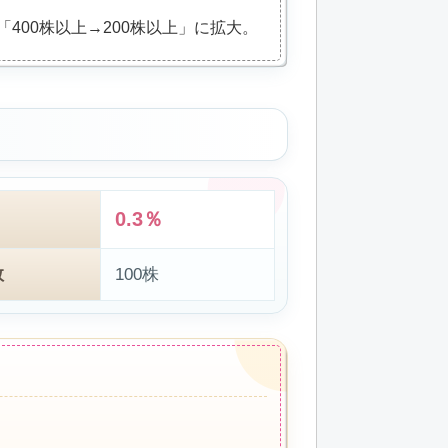
400株以上→200株以上」に拡大。
0.3％
数
100株