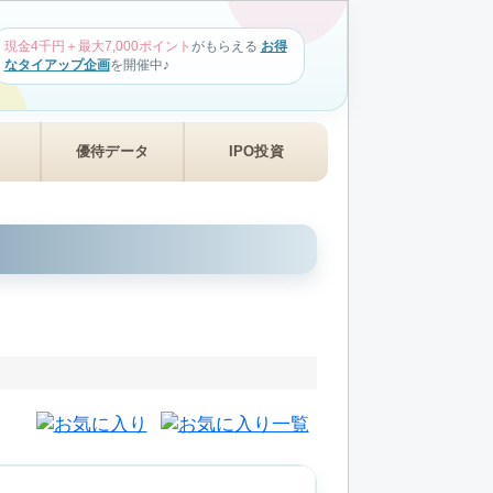
現金4千円＋最大7,000ポイント
がもらえる
お得
なタイアップ企画
を開催中♪
優待データ
IPO投資