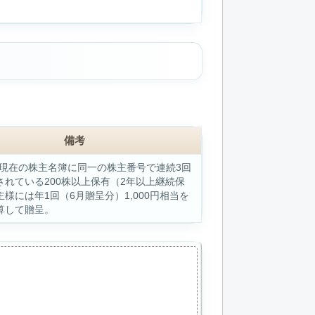
備考
1日現在の株主名簿に同一の株主番号で連続3回
されている200株以上保有（2年以上継続保
様には年1回（6月贈呈分）1,000円相当を
算して贈呈。