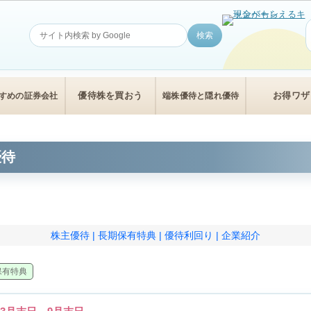
優待株を買おう
お得ワザ
すめの証券会社
端株優待と隠れ優待
優待
株主優待
長期保有特典
優待利回り
企業紹介