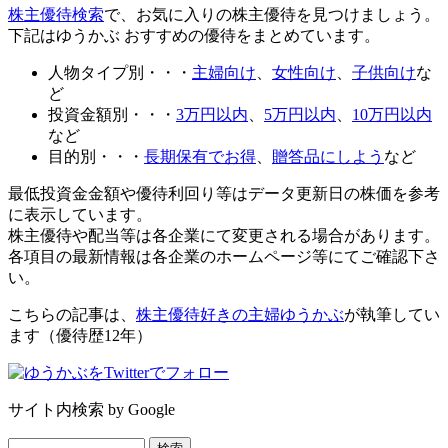
株主優待検索
で、お気に入りの株主優待を見つけましょう。
下記はゆうかぶ おすすめの優待をまとめています。
人物タイプ別
・・・
主婦向け
、
女性向け
、
子供向け
な
ど
投資金額別
・・・
3万円以内
、
5万円以内
、
10万円以内
など
目的別
・・・
長期保有でお得
、
贈答品にしよう
など
最低投資金金額や優待利回り等はデータ更新日の株価を参考
に表示しています。
株主優待や配当等は各企業にて変更される場合があります。
各項目の最新情報は各企業のホームページ等にてご確認下さ
い。
こちらの記事は、
株主優待好きの主婦ゆうかぶ
が執筆してい
ます（優待歴12年）
サイト内検索 by Google