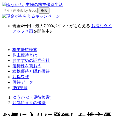
現金4千円＋最大7,000ポイント
がもらえる
お得なタイ
アップ企画
を開催中♪
株主優待検索
株主優待とは
おすすめの証券会社
優待株を買おう
端株優待と隠れ優待
お得ワザ
優待データ
IPO投資
ゆうかぶ（優待検索）
お気に入りの優待