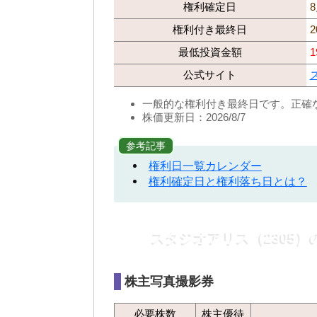
権利確定日
権利付き最終日
2
最低投資金額
1
公式サイト
一般的な権利付き最終日です。正確
株価更新日：2026/8/7
参考記事
権利日一覧カレンダー
権利確定日と権利落ち日とは？
スタジオアリス（2305
株主写真撮影券
必要株数
株主優待