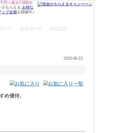
千円＋最大7,000ポ
ト
がもらえる
お得な
アップ企画
を開催中♪
得ワザ
優待データ
IPO投資
2020-06-23
すすめ優待。