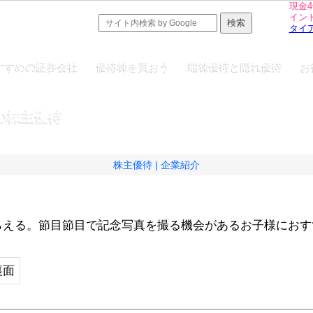
現金4
イン
タイ
すすめの証券会社
優待株を買おう
端株優待と隠れ優待
お
の株主優待
株主優待
企業紹介
。
もらえる。節目節目で記念写真を撮る機会があるお子様にお