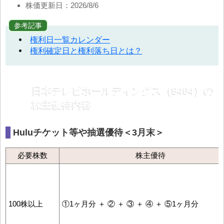
株価更新日：2026/8/6
参考記事
権利日一覧カレンダー
権利確定日と権利落ち日とは？
日本テレビホールディングス（9404）の
株主優待内容
Huluチケット等や抽選優待＜3月末＞
必要株数
株主優待
100株以上
①1ヶ月分 ＋ ② ＋ ③ ＋ ④ ＋ ⑤1ヶ月分