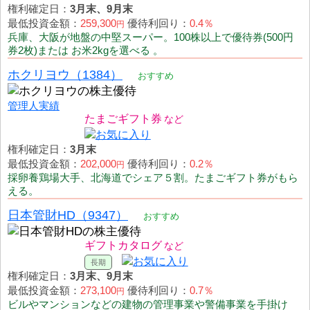
権利確定日：
3月末、9月末
最低投資金額：
259,300
優待利回り：
0.4％
円
兵庫、大阪が地盤の中堅スーパー。100株以上で優待券(500円
券2枚)または お米2kgを選べる 。
ホクリヨウ（1384）
おすすめ
管理人実績
たまごギフト券
権利確定日：
3月末
最低投資金額：
202,000
優待利回り：
0.2％
円
採卵養鶏場大手、北海道でシェア５割。たまごギフト券がもら
える。
日本管財HD（9347）
おすすめ
ギフトカタログ
権利確定日：
3月末、9月末
最低投資金額：
273,100
優待利回り：
0.7％
円
ビルやマンションなどの建物の管理事業や警備事業を手掛け