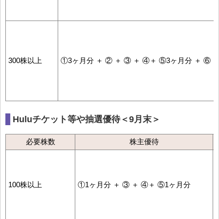
300株以上
①3ヶ月分 ＋ ② ＋ ③ ＋ ④＋ ⑤3ヶ月分 ＋ ⑥ 
Huluチケット等や抽選優待＜9月末＞
必要株数
株主優待
100株以上
①1ヶ月分 ＋ ③ ＋ ④＋ ⑤1ヶ月分