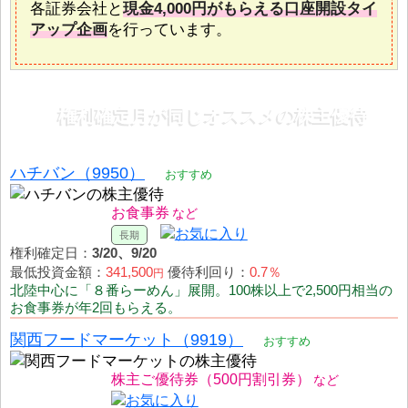
各証券会社と
現金4,000円がもらえる口座開設タイ
アップ企画
を行っています。
権利確定月が同じオススメの株主優待
ハチバン（9950）
おすすめ
お食事券
権利確定日：
3/20、9/20
最低投資金額：
341,500
優待利回り：
0.7％
円
北陸中心に「８番らーめん」展開。100株以上で2,500円相当の
お食事券が年2回もらえる。
関西フードマーケット（9919）
おすすめ
株主ご優待券（500円割引券）