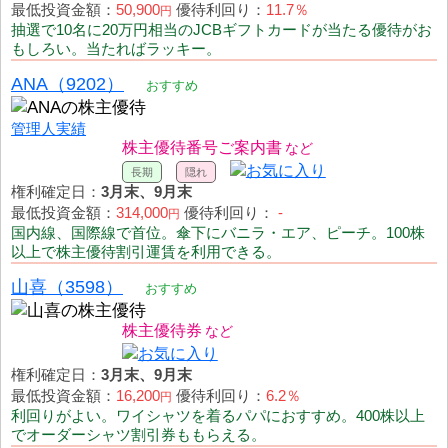
最低投資金額：
50,900
優待利回り：
11.7％
円
抽選で10名に20万円相当のJCBギフトカードが当たる優待がお
もしろい。当たればラッキー。
ANA（9202）
おすすめ
管理人実績
株主優待番号ご案内書
権利確定日：
3月末、9月末
最低投資金額：
314,000
優待利回り：
-
円
国内線、国際線で首位。傘下にバニラ・エア、ピーチ。100株
以上で株主優待割引運賃を利用できる。
山喜（3598）
おすすめ
株主優待券
権利確定日：
3月末、9月末
最低投資金額：
16,200
優待利回り：
6.2％
円
利回りがよい。ワイシャツを着るパパにおすすめ。400株以上
でオーダーシャツ割引券ももらえる。