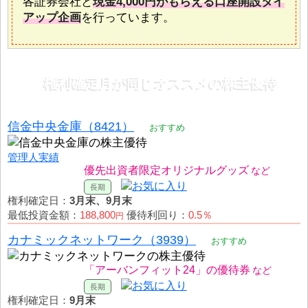
各証券会社と
現金4,000円がもらえる口座開設タイ
アップ企画
を行っています。
権利確定月が同じオススメの株主優待
信金中央金庫（8421）
おすすめ
管理人実績
優先出資者限定オリジナルグッズ
権利確定日：
3月末、9月末
最低投資金額：
188,800
優待利回り：
0.5％
円
カナミックネットワーク（3939）
おすすめ
「アーバンフィット24」の優待券
権利確定日：
9月末