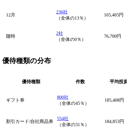
236社
12月
165,465円
（全体の13％）
2社
随時
76,700円
（全体の0％）
優待種類の分布
優待種類
件数
平均投資
800社
ギフト券
185,408円
（全体の45％）
554社
割引カード/自社商品券
184,853円
（全体の31％）