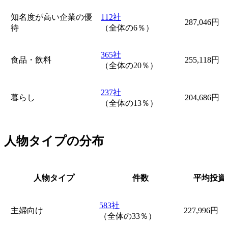
知名度が高い企業の優
112社
287,046円
待
（全体の6％）
365社
食品・飲料
255,118円
（全体の20％）
237社
暮らし
204,686円
（全体の13％）
人物タイプの分布
人物タイプ
件数
平均投資
583社
主婦向け
227,996円
（全体の33％）