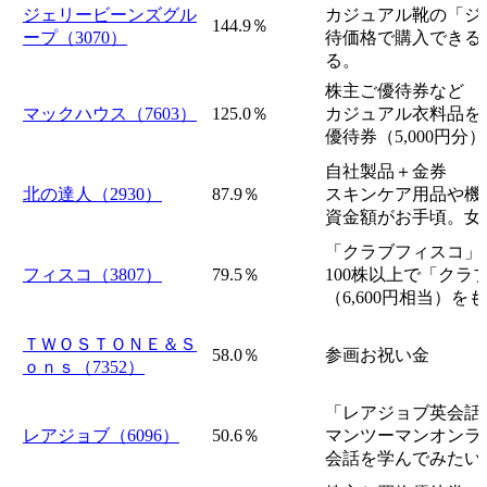
ジェリービーンズグル
カジュアル靴の「ジ
144.9％
ープ（3070）
待価格で購入できる
る。
株主ご優待券など
マックハウス（7603）
125.0％
カジュアル衣料品を扱
優待券（5,000円
自社製品＋金券
北の達人（2930）
87.9％
スキンケア用品や機
資金額がお手頃。女
「クラブフィスコ」
フィスコ（3807）
79.5％
100株以上で「クラ
（6,600円相当）を
ＴＷＯＳＴＯＮＥ＆Ｓ
58.0％
参画お祝い金
ｏｎｓ（7352）
「レアジョブ英会話
レアジョブ（6096）
50.6％
マンツーマンオンラ
会話を学んでみたい