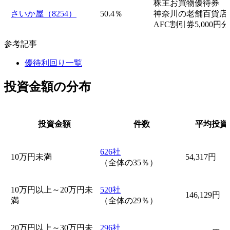
株主お買物優待券
さいか屋（8254）
50.4％
神奈川の老舗百貨店。
AFC割引券5,00
参考記事
優待利回り一覧
投資金額の分布
投資金額
件数
平均投資
626社
10万円未満
54,317円
（全体の35％）
10万円以上～20万円未
520社
146,129円
満
（全体の29％）
20万円以上～30万円未
296社