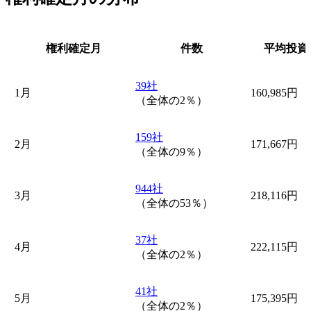
権利確定月
件数
平均投資
39社
1月
160,985円
（全体の2％）
159社
2月
171,667円
（全体の9％）
944社
3月
218,116円
（全体の53％）
37社
4月
222,115円
（全体の2％）
41社
5月
175,395円
（全体の2％）