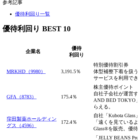
参考記事
優待利回り一覧
優待利回り BEST 10
優待
企業名
利回り
特別優待割引券
MRKHD（9980）
3,191.5％
体型補整下着を扱うマ
サービスを利用でき
株主優待ポイント
自社子会社が運営する「ST
GFA（8783）
175.4％
AND BED TOKY
らえる。
自社「Kubota Glas
窪田製薬ホールディン
172.4％
「遠くを見ているよう
グス（4596）
Glass®を販売。
「JELLY BEANS