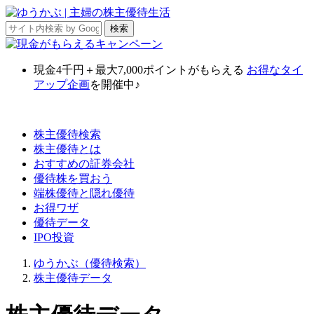
現金4千円＋最大7,000ポイント
がもらえる
お得なタイ
アップ企画
を開催中♪
株主優待検索
株主優待とは
おすすめの証券会社
優待株を買おう
端株優待と隠れ優待
お得ワザ
優待データ
IPO投資
ゆうかぶ（優待検索）
株主優待データ