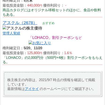
権利確定日：
5月末
最低投資金額：
440,000
優待利回り：
-
円
商品カタログにはオリジナル球根セットのほかに、食品や飲料
もある。
アスクル（2678）
おすすめ
管理人実績
「LOHACO」割引クーポン
権利確定日：
5/20、11/20
最低投資金額：
125,800
優待利回り：
1.6％
円
「LOHACO」の2,000円分（500円×4枚）割引クーポンをもらえ
る。
株主株主の内容は、2021/9/7 時点の情報を確認して掲載
しています。
最新情報は
アイケイ
のホームページにてご確認下さい。