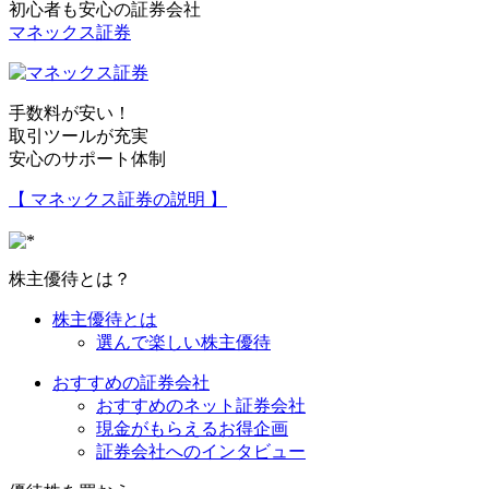
初心者も安心の証券会社
マネックス証券
手数料が安い！
取引ツールが充実
安心のサポート体制
【 マネックス証券の説明 】
株主優待とは？
株主優待とは
選んで楽しい株主優待
おすすめの証券会社
おすすめのネット証券会社
現金がもらえるお得企画
証券会社へのインタビュー