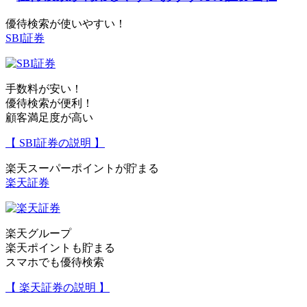
優待検索が使いやすい！
SBI証券
手数料が安い！
優待検索が便利！
顧客満足度が高い
【 SBI証券の説明 】
楽天スーパーポイントが貯まる
楽天証券
楽天グループ
楽天ポイントも貯まる
スマホでも優待検索
【 楽天証券の説明 】