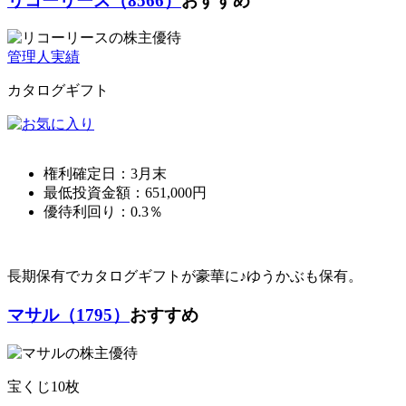
リコーリース（8566）
おすすめ
管理人実績
カタログギフト
権利確定日：
3月末
最低投資金額：
651,000
円
優待利回り：
0.3％
長期保有でカタログギフトが豪華に♪ゆうかぶも保有。
マサル（1795）
おすすめ
宝くじ10枚