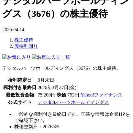
デジタルハーツホールディン
グス（3676）の株主優待
2026-04-14
株主優待
優待利回り
デジタルハーツホールディングス（3676）の株主優待。
権利確定日
3月末日
権利付き最終日
2026年3月27日(金)
最低投資金額
75,200円
株価
752円
Yahoo!ファイナンス
公式サイト
デジタルハーツホールディングス
一般的な権利付き最終日です。正確な情報は企業HPを
ご確認下さい。
株価更新日：2026/8/5