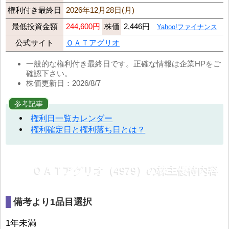
権利付き最終日
2026年12月28日(月)
最低投資金額
244,600円
株価
2,446円
Yahoo!ファイナンス
公式サイト
ＯＡＴアグリオ
一般的な権利付き最終日です。正確な情報は企業HPをご
確認下さい。
株価更新日：2026/8/7
参考記事
権利日一覧カレンダー
権利確定日と権利落ち日とは？
ＯＡＴアグリオ（4979）の株主優待内容
備考より1品目選択
1年未満