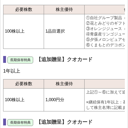
必要株数
株主優待
①自社グループ製品（2,
②花とみどりのギフト券
③オレンジジュース（
100株以上
1品目選択
④青森産リンゴジュー
⑤夕張メロンピュアゼ
⑥くまもとのデコポン
【追加贈呈】クオカード
1年以上
必要株数
株主優待
上記①～⑥に加えて追
100株以上
1,000円分
※継続保有1年以上：基
して株主名簿に記載ま
【追加贈呈】クオカード