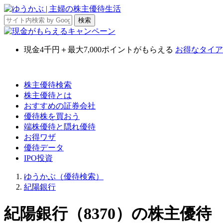
現金4千円＋最大7,000ポイント
がもらえる
お得なタイア
株主優待検索
株主優待とは
おすすめの証券会社
優待株を買おう
端株優待と隠れ優待
お得ワザ
優待データ
IPO投資
ゆうかぶ（優待検索）
紀陽銀行
紀陽銀行（8370）の株主優待