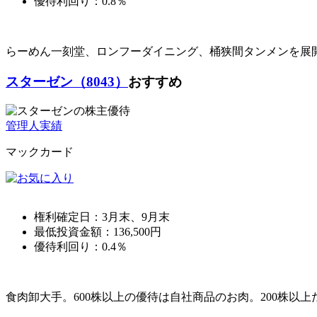
優待利回り：
0.8％
らーめん一刻堂、ロンフーダイニング、桶狭間タンメンを展
スターゼン（8043）
おすすめ
管理人実績
マックカード
権利確定日：
3月末、9月末
最低投資金額：
136,500
円
優待利回り：
0.4％
食肉卸大手。600株以上の優待は自社商品のお肉。200株以上だ