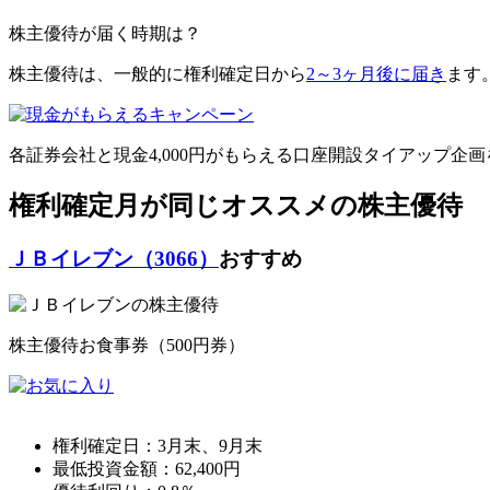
株主優待が届く時期は？
株主優待は、一般的に権利確定日から
2～3ヶ月後に届き
ます
各証券会社と
現金4,000円がもらえる口座開設タイアップ企画
権利確定月が同じオススメの株主優待
ＪＢイレブン（3066）
おすすめ
株主優待お食事券（500円券）
権利確定日：
3月末、9月末
最低投資金額：
62,400
円