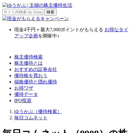
現金4千円＋最大7,000ポイント
がもらえる
お得なタイ
アップ企画
を開催中♪
株主優待検索
株主優待とは
おすすめの証券会社
優待株を買おう
端株優待と隠れ優待
お得ワザ
優待データ
IPO投資
ゆうかぶ（優待検索）
毎日コムネット