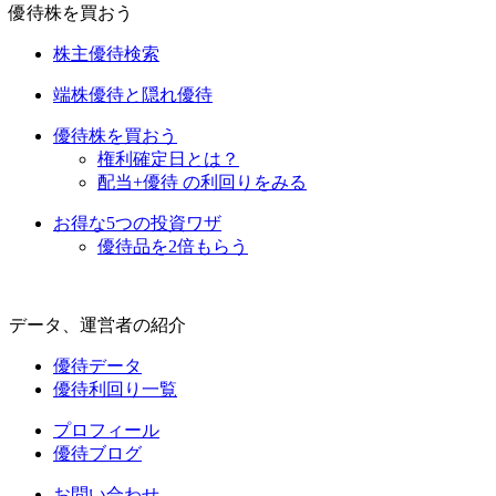
優待株を買おう
株主優待検索
端株優待と隠れ優待
優待株を買おう
権利確定日とは？
配当+優待 の利回りをみる
お得な5つの投資ワザ
優待品を2倍もらう
データ、運営者の紹介
優待データ
優待利回り一覧
プロフィール
優待ブログ
お問い合わせ