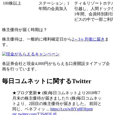
100株以上
ステーション」1
ティ＆リゾートホテ
年間の会員加入
引越し、人間ドック
1年間、会員特別割引
ビスの中で一部ご利
株主優待が届く時期は？
株主優待は、一般的に権利確定日から
2～3ヶ月後に届き
ま
す。
各証券会社と
現金4,000円がもらえる口座開設タイアップ企
画
を行っています。
毎日コムネットに関するTwitter
★ブログ更新★ (株)毎日コムネットより2018年7
月末の株主優待が届きました!!: (株)毎日コムネッ
トより、2回目の株主優待が届きました。 前回と
同じ、ベネフィッ ...
https://t.co/wBYg8FHpmt
pic.twitter.com/T3Sd03LjfL