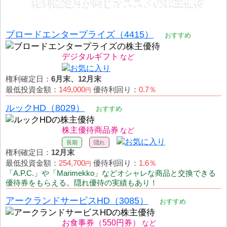
権利確定月が同じオススメの株主優待
ブロードエンタープライズ（4415）
おすすめ
デジタルギフト
権利確定日：
6月末、12月末
最低投資金額：
149,000
優待利回り：
0.7％
円
ルックHD（8029）
おすすめ
株主優待商品券
権利確定日：
12月末
最低投資金額：
254,700
優待利回り：
1.6％
円
「A.P.C.」や「Marimekko」などオシャレな商品と交換できる
優待券をもらえる。隠れ優待の実績もあり！
アークランドサービスHD（3085）
おすすめ
お食事券（550円券）