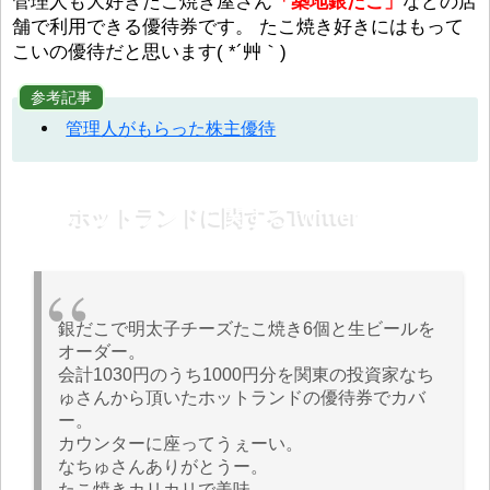
管理人も大好きたこ焼き屋さん
「築地銀だこ」
などの店
舗で利用できる優待券です。 たこ焼き好きにはもって
こいの優待だと思います( *´艸｀)
参考記事
管理人がもらった株主優待
ホットランドに関するTwitter
銀だこで明太子チーズたこ焼き6個と生ビールを
オーダー。
会計1030円のうち1000円分を関東の投資家なち
ゅさんから頂いたホットランドの優待券でカバ
ー。
カウンターに座ってうぇーい。
なちゅさんありがとうー。
たこ焼きカリカリで美味