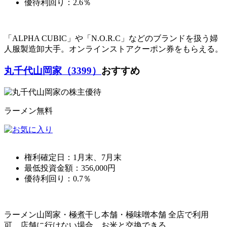
優待利回り：
2.6％
「ALPHA CUBIC」や「N.O.R.C」などのブランドを扱う婦
人服製造卸大手。オンラインストアクーポン券をもらえる。
丸千代山岡家（3399）
おすすめ
ラーメン無料
権利確定日：
1月末、7月末
最低投資金額：
356,000
円
優待利回り：
0.7％
ラーメン山岡家・極煮干し本舗・極味噌本舗 全店で利用
可。店舗に行けない場合、お米と交換できる。