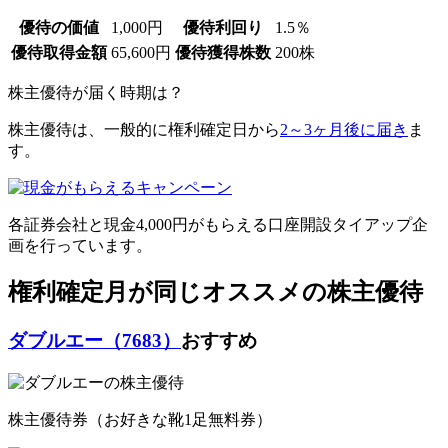
優待の価値
1,000円
優待利回り
1.5％
優待取得金額
65,600円
優待獲得株数
200株
株主優待が届く時期は？
株主優待は、一般的に権利確定日から
2～3ヶ月後に届き
ま
す。
各証券会社と
現金4,000円がもらえる口座開設タイアップ企
画
を行っています。
権利確定月が同じオススメの株主優待
ダブルエー（7683）
おすすめ
株主優待券（お好きな靴1足無料券）