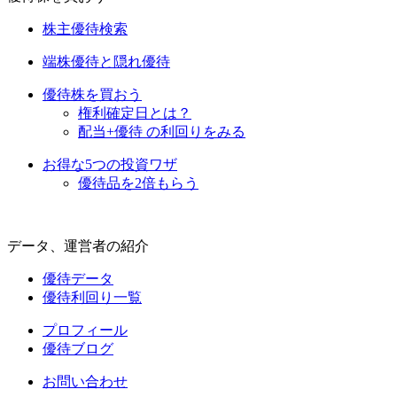
株主優待検索
端株優待と隠れ優待
優待株を買おう
権利確定日とは？
配当+優待 の利回りをみる
お得な5つの投資ワザ
優待品を2倍もらう
データ、運営者の紹介
優待データ
優待利回り一覧
プロフィール
優待ブログ
お問い合わせ