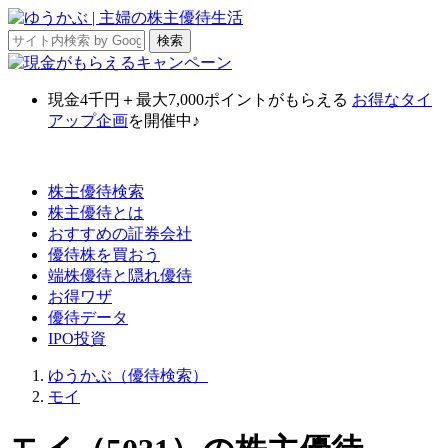
現金4千円＋最大7,000ポイント
がもらえる
お得なタイ
アップ企画
を開催中♪
株主優待検索
株主優待とは
おすすめの証券会社
優待株を買おう
端株優待と隠れ優待
お得ワザ
優待データ
IPO投資
ゆうかぶ（優待検索）
モイ